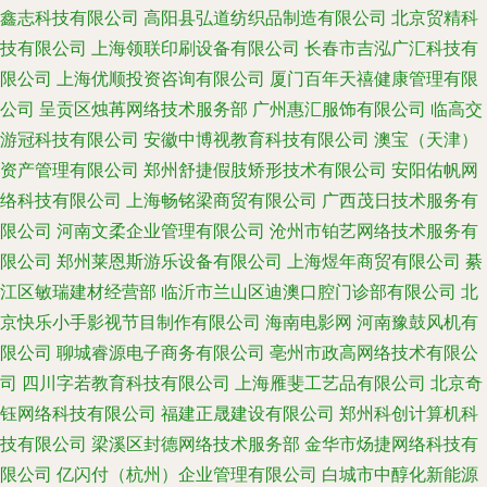
鑫志科技有限公司
高阳县弘道纺织品制造有限公司
北京贸精科
技有限公司
上海领联印刷设备有限公司
长春市吉泓广汇科技有
限公司
上海优顺投资咨询有限公司
厦门百年天禧健康管理有限
公司
呈贡区烛苒网络技术服务部
广州惠汇服饰有限公司
临高交
游冠科技有限公司
安徽中博视教育科技有限公司
澳宝（天津）
资产管理有限公司
郑州舒捷假肢矫形技术有限公司
安阳佑帆网
络科技有限公司
上海畅铭梁商贸有限公司
广西茂日技术服务有
限公司
河南文柔企业管理有限公司
沧州市铂艺网络技术服务有
限公司
郑州莱恩斯游乐设备有限公司
上海煜年商贸有限公司
綦
江区敏瑞建材经营部
临沂市兰山区迪澳口腔门诊部有限公司
北
京快乐小手影视节目制作有限公司
海南电影网
河南豫鼓风机有
限公司
聊城睿源电子商务有限公司
亳州市政高网络技术有限公
司
四川字若教育科技有限公司
上海雁斐工艺品有限公司
北京奇
钰网络科技有限公司
福建正晟建设有限公司
郑州科创计算机科
技有限公司
梁溪区封德网络技术服务部
金华市炀捷网络科技有
限公司
亿闪付（杭州）企业管理有限公司
白城市中醇化新能源