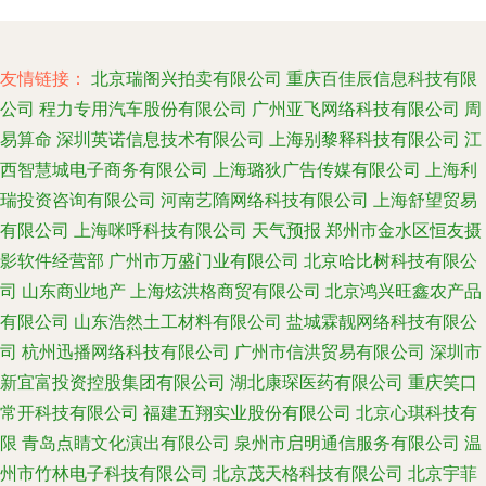
友情链接：
北京瑞阁兴拍卖有限公司
重庆百佳辰信息科技有限
公司
程力专用汽车股份有限公司
广州亚飞网络科技有限公司
周
易算命
深圳英诺信息技术有限公司
上海别黎释科技有限公司
江
西智慧城电子商务有限公司
上海璐狄广告传媒有限公司
上海利
瑞投资咨询有限公司
河南艺隋网络科技有限公司
上海舒望贸易
有限公司
上海咪呼科技有限公司
天气预报
郑州市金水区恒友摄
影软件经营部
广州市万盛门业有限公司
北京哈比树科技有限公
司
山东商业地产
上海炫洪格商贸有限公司
北京鸿兴旺鑫农产品
有限公司
山东浩然土工材料有限公司
盐城霖靓网络科技有限公
司
杭州迅播网络科技有限公司
广州市信洪贸易有限公司
深圳市
新宜富投资控股集团有限公司
湖北康琛医药有限公司
重庆笑口
常开科技有限公司
福建五翔实业股份有限公司
北京心琪科技有
限
青岛点睛文化演出有限公司
泉州市启明通信服务有限公司
温
州市竹林电子科技有限公司
北京茂天格科技有限公司
北京宇菲